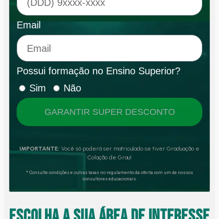
Email
Possui formação no Ensino Superior?
Sim
Não
GARANTIR SUPER DESCONTO
IMPORTANTE:
Você só poderá ser matriculado se tiver Graduação e
Colação de Grau!
* Consulte condições e outras taxas no regulamento da oferta com um de nossos
consultores educacionais.
Escolha a sua área de interesse