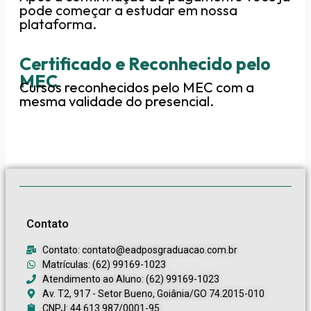
pode começar a estudar em nossa
plataforma.
Certificado e Reconhecido pelo
MEC
Cursos reconhecidos pelo MEC com a
mesma validade do presencial.
Contato
Contato: contato@eadposgraduacao.com.br
Matrículas: (62) 99169-1023
Atendimento ao Aluno: (62) 99169-1023
Av. T2, 917 - Setor Bueno, Goiânia/GO 74.2015-010
CNPJ: 44.613.987/0001-95