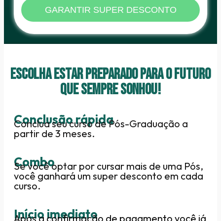
GARANTIR SUPER DESCONTO
ESCOLHA ESTAR PREPARADO PARA O FUTURO
QUE SEMPRE SONHOU!
Conclusão rápida
Conclua seu curso de Pós-Graduação a
partir de 3 meses.
Combo
Se você optar por cursar mais de uma Pós,
você ganhará um super desconto em cada
curso.
Início imediato
Após a confirmação de pagamento você já